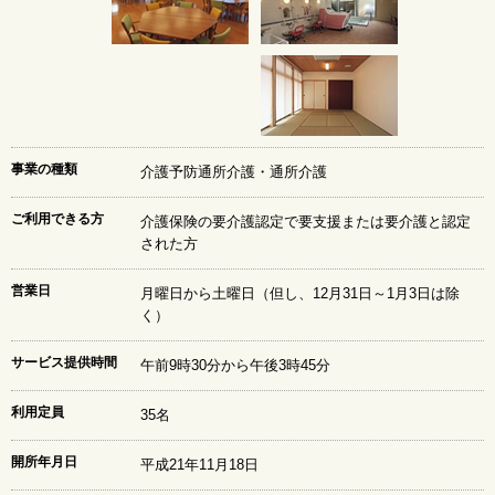
2019年12月 今月の様子
2019年11月 今月の様子
2019年10月 今月の様子
2019年9月 今月の様子
2019年8月 今月の様子
2019年7月 今月の様子
事業の種類
介護予防通所介護・通所介護
2019年6月 今月の様子
2019年5月 今月の様子
ご利用できる方
介護保険の要介護認定で要支援または要介護と認定
2019年4月 今月の様子
された方
2019年3月 今月の様子
2019年2月 今月の様子
営業日
月曜日から土曜日（但し、12月31日～1月3日は除
2019年1月 今月の様子
く）
2018年12月 今月の様子
2018年11月 今月の様子
サービス提供時間
午前9時30分から午後3時45分
2018年10月 今月の様子
利用定員
2018年9月 今月の様子
35名
2018年8月 今月の様子
開所年月日
平成21年11月18日
2018年7月 今月の様子
2018年6月 今月の様子