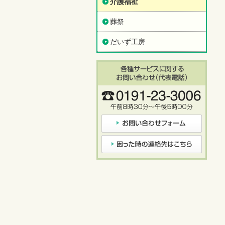
介護福祉
葬祭
だいず工房
各種