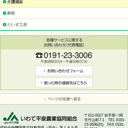
介護福祉
葬祭
だいず工房
ページの先頭へ戻る
〒021-0027 岩手県一関
市竹山町7-1 TEL 0191-
23-3006(代) FAX 0191-
登録金融機関東北財務局長（登金）第１８９号