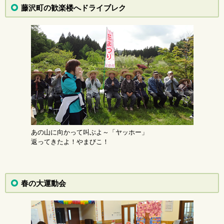
藤沢町の歓楽楼へドライブレク
あの山に向かって叫ぶよ～「ヤッホー」
返ってきたよ！やまびこ！
春の大運動会