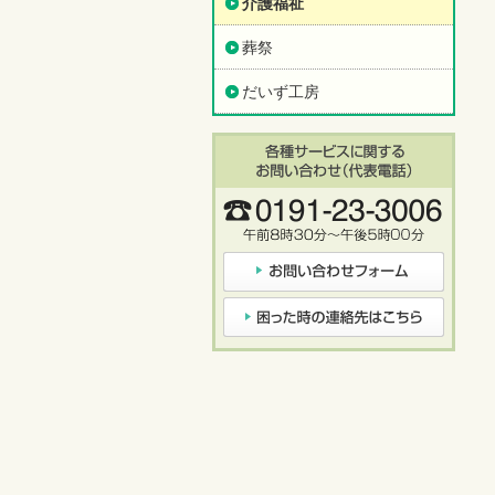
介護福祉
葬祭
だいず工房
各種