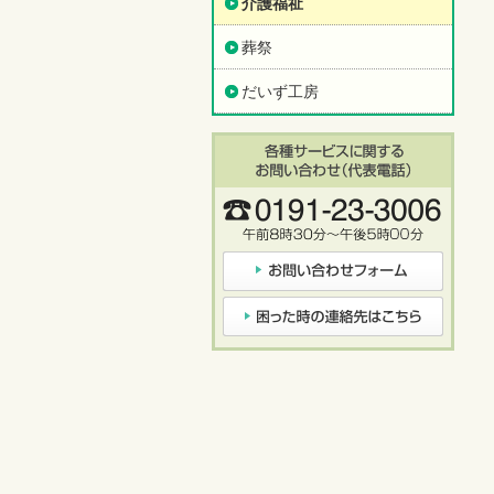
介護福祉
葬祭
だいず工房
各種