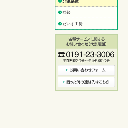
介護福祉
葬祭
だいず工房
各種