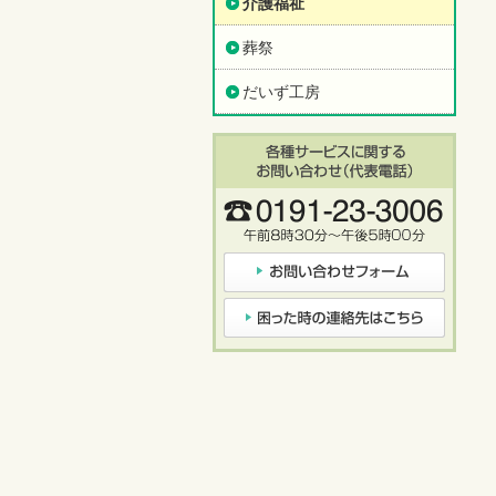
介護福祉
葬祭
だいず工房
各種