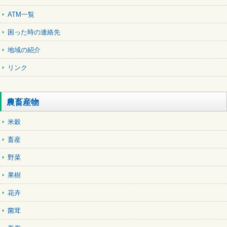
ATM一覧
困った時の連絡先
地域の紹介
リンク
農畜産物
米穀
畜産
野菜
果樹
花卉
菌茸