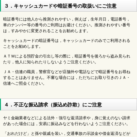
３．キャッシュカードや暗証番号の取扱いにご注意
暗証番号には他人から推測されやすい，例えば，生年月日，電話番号，
車のナンバー等の番号のご利用はお避けください。推測されやすい番号
は，すみやかに変更されることをお勧めします。
キャッシュカードの暗証番号は，キャッシュカードのみでご利用される
ことをお勧めします。
ＡＴＭによる預貯金の引出し等の際に，暗証番号を後ろから盗み見られ
たり，他人に知られたりしないようご注意ください。
ＪＡ・信連の職員，警察官などが店舗外や電話などで暗証番号をお尋ね
することはありません。不審な場合には，ただちにお取り引きのＪＡ・
信連へご照会ください。
４．不正な振込請求（振込め詐欺）にご注意
ヤミ金融業者などによる法外・強引な返済請求や，身に覚えのない請求
があった場合には，安易に振込みなどを行わないようご注意ください。
「おれだけど」と孫や親戚を装い，交通事故の示談金や借金返済などが