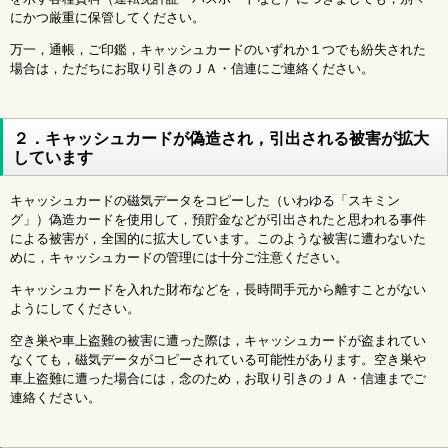
にかつ厳重に保管してください。
万一，通帳，ご印鑑，キャッシュカードのいずれか１つでも紛失された
場合は，ただちにお取り引きのＪＡ・信連にご連絡ください。
２．キャッシュカードが偽造され，引出される被害が拡大
しています
キャッシュカードの磁気データをコピーした（いわゆる「スキミン
グ」）偽造カードを使用して，預貯金などが引出されたと思われる事件
による被害が，全国的に拡大しています。このような被害に遭わないた
めに，キャッシュカードの管理には十分ご注意ください。
キャッシュカードを入れた財布などを，長時間手元から離すことがない
ようにしてください。
空き巣や車上盗難の被害に遭った際は，キャッシュカードが盗まれてい
なくても，磁気データがコピーされている可能性があります。空き巣や
車上盗難に遭った場合には，念のため，お取り引きのＪＡ・信連までご
連絡ください。