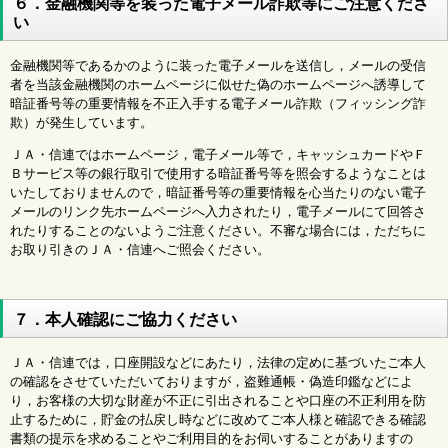
６．金融機関等を装った電子メール詐欺等にご注意くださ
い
金融機関等であるかのように装った電子メールを送信し，メールの受信
者を当該金融機関のホームページに似せた偽のホームページへ誘導して
暗証番号等の重要情報を不正入手する電子メール詐欺（フィッシング詐
欺）が発生しています。
ＪＡ・信連ではホームページ，電子メール等で，キャッシュカードやＦ
Ｂサービス等の銀行取引で使用する暗証番号等を照会するようなことは
いたしておりませんので，暗証番号等の重要情報を心当たりのない電子
メールのリンク先ホームページへ入力されたり，電子メールにて回答さ
れたりすることのないようご注意ください。不審な場合には，ただちに
お取り引きのＪＡ・信連へご照会ください。
７．本人確認にご協力ください
ＪＡ・信連では，口座開設などにあたり，法律の定めに基づいたご本人
の確認をさせていただいておりますが，盗難通帳・偽造印鑑などによ
り，お客様の大切な財産が不正に引出されることや口座の不正利用を防
止するために，貯金の払戻し時などに改めてご本人様と確認できる確認
書類の提示を求めることやご利用目的をお伺いすることがありますの