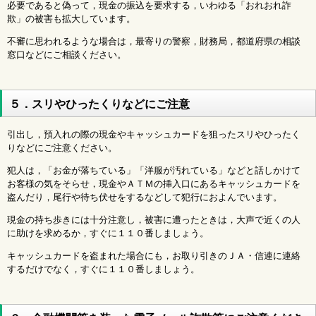
必要であると偽って，現金の振込を要求する，いわゆる「おれおれ詐
欺」の被害も拡大しています。
不審に思われるような場合は，最寄りの警察，財務局，都道府県の相談
窓口などにご相談ください。
５．スリやひったくりなどにご注意
引出し，預入れの際の現金やキャッシュカードを狙ったスリやひったく
りなどにご注意ください。
犯人は，「お金が落ちている」「洋服が汚れている」などと話しかけて
お客様の気をそらせ，現金やＡＴＭの挿入口にあるキャッシュカードを
盗んだり，尾行や待ち伏せをするなどして犯行におよんでいます。
現金の持ち歩きには十分注意し，被害に遭ったときは，大声で近くの人
に助けを求めるか，すぐに１１０番しましょう。
キャッシュカードを盗まれた場合にも，お取り引きのＪＡ・信連に連絡
するだけでなく，すぐに１１０番しましょう。