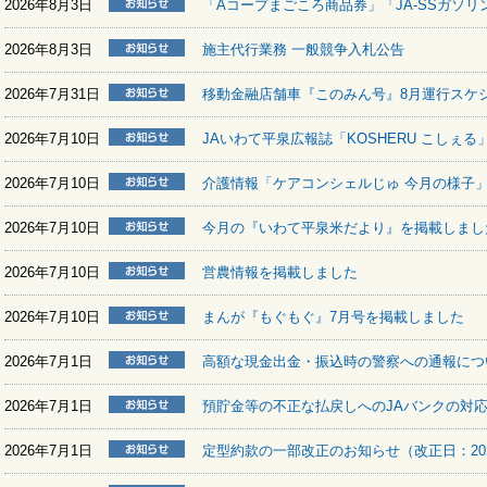
2026年8月3日
「Aコープまごころ商品券」「JA-SSガソ
2026年8月3日
施主代行業務 一般競争入札公告
2026年7月31日
移動金融店舗車『このみん号』8月運行スケ
2026年7月10日
JAいわて平泉広報誌「KOSHERU こしぇ
2026年7月10日
介護情報「ケアコンシェルじゅ 今月の様子
2026年7月10日
今月の『いわて平泉米だより』を掲載しまし
2026年7月10日
営農情報を掲載しました
2026年7月10日
まんが『もぐもぐ』7月号を掲載しました
2026年7月1日
高額な現金出金・振込時の警察への通報につ
2026年7月1日
預貯金等の不正な払戻しへのJAバンクの対
2026年7月1日
定型約款の一部改正のお知らせ（改正日：202